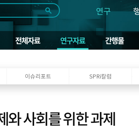
연구
전체
제목
내용
태그
첨부파일
체
1일
1주
1개월
3개월
1년
전체자료
연구자료
간행물
~
시
마
작
지
일
막
조회
일
이슈리포트
SPRi칼럼
제와 사회를 위한 과제