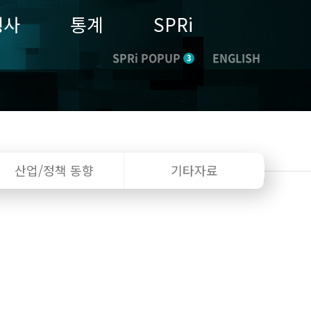
행사
통계
SPRi
SPRi POPUP
ENGLISH
3
산업/정책
동향
기타자료