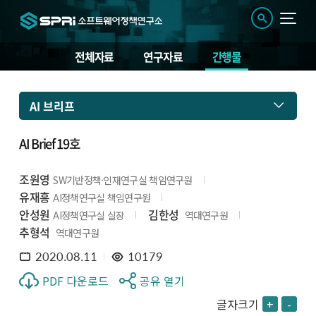
전체자료
연구자료
간행물
AI 브리프
AI Brief 19호
조원영
SW기반정책·인재연구실 책임연구원
유재흥
AI정책연구실 책임연구원
안성원
김한성
AI정책연구실 실장
역대연구원
추형석
역대연구원
2020.08.11
10179
PDF 다운로드
공유 열기
글자크기
+
-