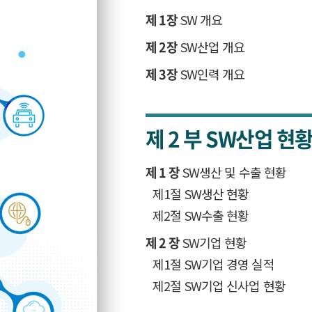
제 1장
SW 개요
제 2장
SW산업 개요
제 3장
SW인력 개요
제 2 부
SW산업 현
제 1 장
SW생산 및 수출 현황
제1절 SW생산 현황
제2절 SW수출 현황
제 2 장
SW기업 현황
제1절 SW기업 경영 실적
제2절 SW기업 신사업 현황