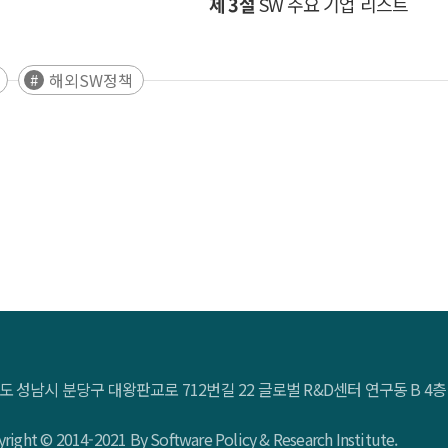
제 3절
SW 주요 기업 리스트
해외SW정책
도 성남시 분당구 대왕판교로 712번길 22 글로벌 R&D센터 연구동 B 
right © 2014-2021 By Software Policy & Research Institute.