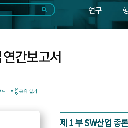
연구
전체
제목
내용
태그
첨부파일
체
1일
1주
1개월
3개월
1년
~
시
마
업 연간보고서
작
지
일
막
조회
일
로드
공유 열기
제 1 부
SW산업 총