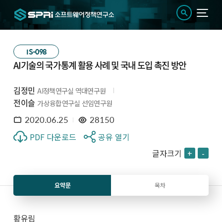
IS-098
AI기술의 국가통계 활용 사례 및 국내 도입 촉진 방안
김정민
AI정책연구실 역대연구원
전이슬
가상융합연구실 선임연구원
2020.06.25
28150
PDF 다운로드
공유 열기
글자크기
+
-
요약문
목차
황유림