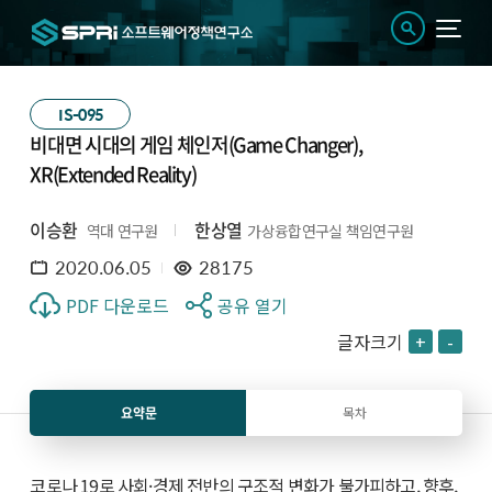
IS-095
비대면 시대의 게임 체인저(Game Changer),
XR(Extended Reality)
이승환
한상열
역대 연구원
가상융합연구실 책임연구원
2020.06.05
28175
PDF 다운로드
공유 열기
글자크기
+
-
요약문
목차
코로나 19로 사회·경제 전반의 구조적 변화가 불가피하고, 향후,