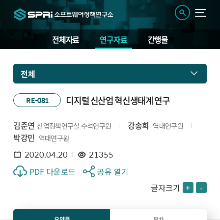
전체자료
연구자료
간행물
전체
디지털 신산업 혁신생태계 연구
RE-081
김준연
강송희
산업정책연구실 수석연구원
역대연구원
박강민
역대연구원
2020.04.20
21355
PDF 다운로드
공유 열기
글자크기
+
-
요약문
목차