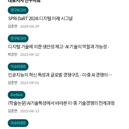
대표저자 연구자료
연구보고서
SPRi DaRT 2024: 디지털 미래 시그널
김준연
2024-04-29
연구보고서
디지털 기술에 의한 생산성 제고- AI 기술의 역할과 가능성 -
박강민
2023-09-22
이슈리포트
인공지능의 혁신 특성과 글로벌 경쟁구조 - 미·중 AI 경쟁의
동향과 시사점 -
김준연
2023-09-01
Archive
(학술논문) AI기술특성에서 바라본 미-중 기술경쟁의 전개과정
김준연
2023-06-15
이슈리포트