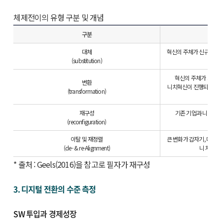
체제전이의 유형 구분 및 개념
구분
대체
혁신의 주체가 신규 기업
(substitution)
혁신의 주체가 기존 
변환
니치혁신이 진행되고, 신
(transformation)
재구성
기존 기업과 니치간에
(reconfiguration)
이탈 및 재정렬
큰 변화가 갑자기, 다양
(de- & re-Alignment)
니치가 없
* 출처 : Geels(2016)을 참고로 필자가 재구성
3. 디지털 전환의 수준 측정
SW 투입과 경제성장