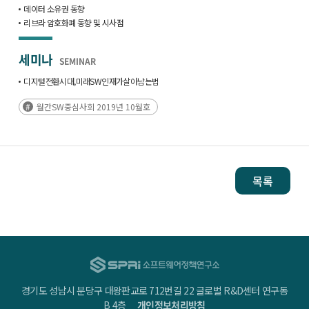
데이터 소유권 동향
리브라 암호화폐 동향 및 시사점
세미나
SEMINAR
‌디지털‌전환‌시대,‌미래‌SW인재가‌살아남는‌법‌
월간SW중심사회 2019년 10월호
목록
경기도 성남시 분당구 대왕판교로 712번길 22 글로벌 R&D센터 연구동
B 4층
개인정보처리방침