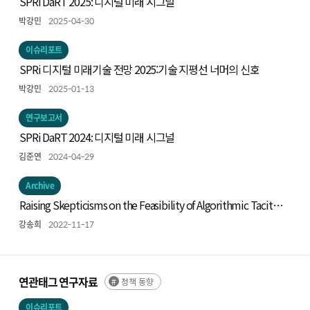
SPRi DaRT 2025: 디지털 미래 시그널
박강민
2025-04-30
이슈리포트
SPRi 디지털 미래기술 전망 2025:기술 지평선 너머의 신호
박강민
2025-01-13
연구보고서
SPRi DaRT 2024: 디지털 미래 시그널
김준연
2024-04-29
Archive
Raising Skepticisms on the Feasibility of Algorithmic Tacit
Collusion
강송희
2022-11-17
연관태그 연구자료
정책 동향
이슈리포트