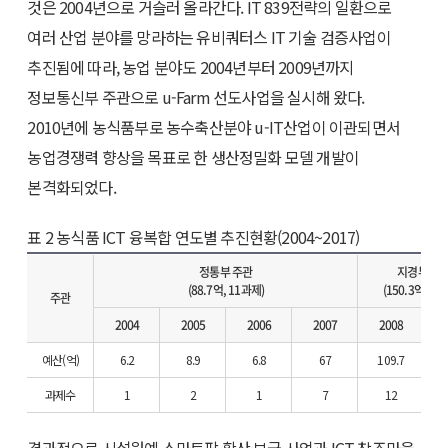
것은 2004년으로 거슬러 올라간다. IT 839전략의 일환으로
여러 산업 분야를 망라하는 유비쿼터스 IT 기술 검증사업이
추진됨에 따라, 농업 분야도 2004년부터 2009년까지
정보통신부 주관으로 u-Farm 선도사업을 실시해 왔다.
2010년에 농식품부로 농수축산분야 u-IT산업이 이관되면서
농업경쟁력 향상을 목표로 한 생산정밀화 모델 개발이
본격화되었다.
표 2 농식품 ICT 융복합 연도별 추진현황(2004~2017)
정통부 주관
지경부 주
(88.7억, 11과제)
(150.3억, 17
주관
2004
2005
2006
2007
2008
예산(억)
6.2
8.9
6.8
67
109.7
과제수
1
2
1
7
12