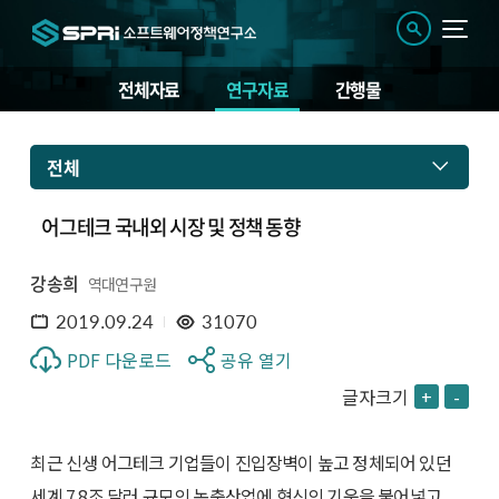
전체자료
연구자료
간행물
전체
어그테크 국내외 시장 및 정책 동향
강송희
역대연구원
2019.09.24
31070
PDF 다운로드
공유 열기
글자크기
+
-
최근 신생 어그테크 기업들이 진입장벽이 높고 정체되어 있던
세계 7.8조 달러 규모의 농축산업에 혁신의 기운을 불어넣고