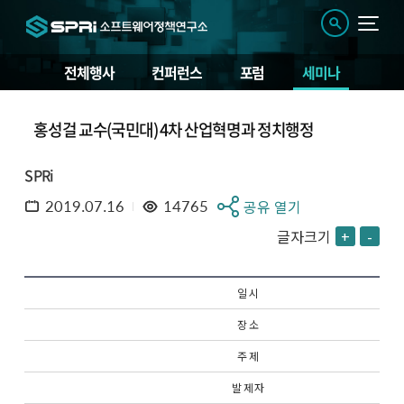
전체행사
컨퍼런스
포럼
세미나
홍성걸 교수(국민대) 4차 산업혁명과 정치행정
SPRi
2019.07.16
14765
공유 열기
글자크기
+
-
일 시
장 소
주 제
발 제 자