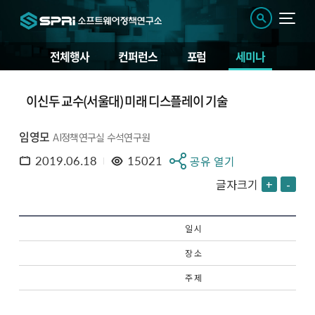
전체행사
컨퍼런스
포럼
세미나
이신두 교수(서울대) 미래 디스플레이 기술
임영모
AI정책연구실 수석연구원
2019.06.18
15021
공유 열기
글자크기
+
-
일 시
장 소
주 제