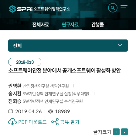
전체자료
연구자료
간행물
전체
2018-013
소프트웨어안전 분야에서 공개소프트웨어 활성화 방안
권영환
산업정책연구실 책임연구원
송지환
SW기반정책·인재연구실 실장(직무대행)
진회승
SW기반정책·인재연구실 수석연구원
2019.04.26
18989
PDF 다운로드
공유 열기
글자크기
+
-