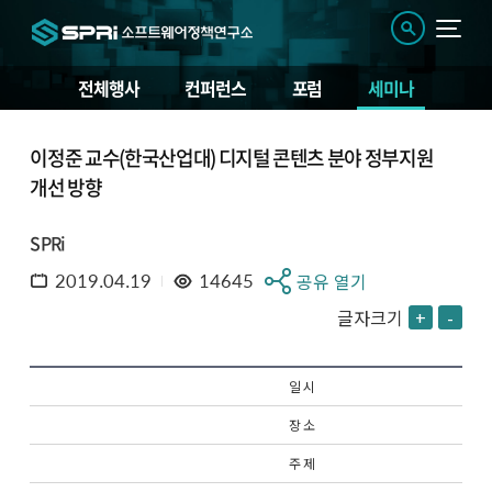
전체행사
컨퍼런스
포럼
세미나
이정준 교수(한국산업대) 디지털 콘텐츠 분야 정부지원
개선 방향
SPRi
2019.04.19
14645
공유 열기
글자크기
+
-
일 시
장 소
주 제