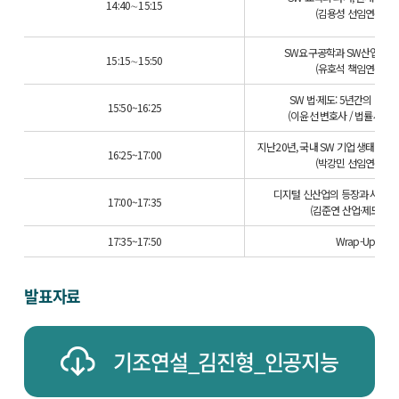
14:40∼15:15
(김용성 선임연구원)
SW요구공학과 SW산업정책
15:15∼15:50
(유호석 책임연구원)
SW 법·제도: 5년간의 변화
15:50~16:25
(이윤선 변호사 / 법률사무소
지난20년, 국내 SW 기업 생태계 
16:25~17:00
(박강민 선임연구원)
디지털 신산업의 등장과 사회 
17:00~17:35
(김준연 산업·제도실장
17:35~17:50
Wrap-Up
발표자료
기조연설_김진형_인공지능