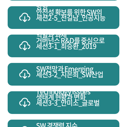
방향
안전성 확보를 위한 SW의
세션2-5_전길남_인공지능
역할과 과제
거버넌스 R&D를 중심으로
세션3-1_최승환_2019
SW전망과 Emerging
세션3-2_지은희_SW산업
Technology Issues
생태계 현황과 변화
세션3-3_안미소_글로벌
SW 경쟁력 지수