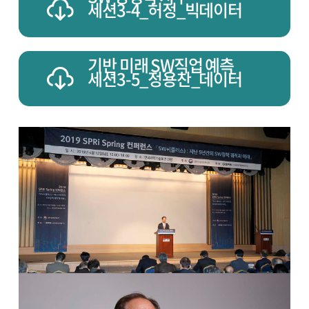
세션3-4_허정_빅데이터
기반 미래 SW직업 예측
세션3-5_정용찬_데이터
기반 의사결정 시대의
SW통계