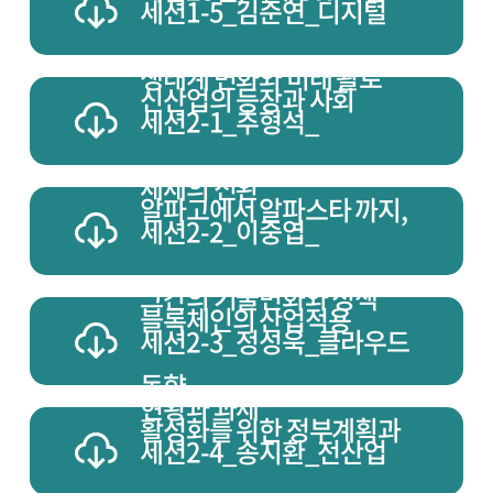
세션1-5_김준연_디지털
생태계 변화와 미래 활로
신산업의 등장과 사회
세션2-1_추형석_
체제의 전환
알파고에서 알파스타 까지,
세션2-2_이중엽_
그간의 기술변화와 정책
블록체인의 산업적용
세션2-3_정성욱_클라우드
동향
현황과 과제
활성화를 위한 정부계획과
세션2-4_송지환_전산업