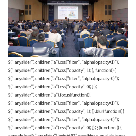
$(".anyslider").anyslider({ animation : "fade", showBullets : false
}); $(".anyslider").hover( function() {
$(".anyslider").children("a").css("filter", "alpha(opacity=1)");
$(".anyslider").children("a").css("opacity", 1); }, function() {
$(".anyslider").children("a").css("filter", "alpha(opacity=0)");
$(".anyslider").children("a").css("opacity", 0); } );
$(".anyslider").children("a").focus(function(){
$(".anyslider").children("a").css("filter", "alpha(opacity=1)");
$(".anyslider").children("a").css("opacity", 1); }).blur(function(){
$(".anyslider").children("a").css("filter", "alpha(opacity=0)");
$(".anyslider").children("a").css("opacity", 0); }); $(function () {
console.log($(".anyslider").height($(".anyslider > .as-slide-inner