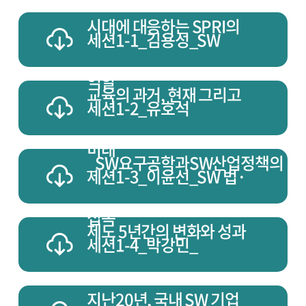
시대에 대응하는 SPRI의
세션1-1_김용성_SW
역할
교육의 과거, 현재 그리고
세션1-2_유호석
미래
_SW요구공학과SW산업정책의
세션1-3_이윤선_SW 법·
접목
제도 5년간의 변화와 성과
세션1-4_박강민_
지난20년, 국내 SW 기업