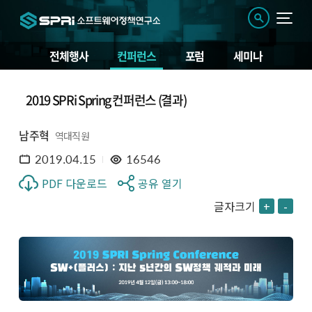
전체행사
컨퍼런스
포럼
세미나
2019 SPRi Spring 컨퍼런스 (결과)
남주혁
역대직원
2019.04.15
16546
PDF 다운로드
공유 열기
글자크기
+
-