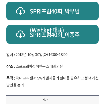
SPRI포럼40회_박우범
(Wishket 대표)
SPRI포럼40회_이종주
(SPRi 연구원)
일시 :
2018년 10월 30일(화) 16:00~18:00
장소 :
소프트웨어정책연구소 대회의실
목적 :
국내 프리랜서 SW개발자들의 실태를 공유하고 정책 개선
방안을 논의
시간