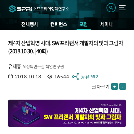
전체행사
컨퍼런스
포럼
세미나
제4차 산업혁명 시대, SW 프리랜서 개발자의 빛과 그림자
(2018.10.30. | 40회)
유재흥
AI정책연구실 책임연구원
2018.10.18
16544
공유 열기
글자크기
+
-