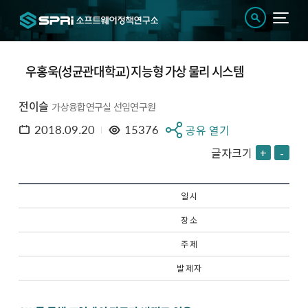
우홍욱(성균관대학교) 지능형 가상 물리 시스템
전이슬
가상융합연구실 선임연구원
2018.09.20
15376
공유 열기
글자크기
+
-
일 시
장 소
주 제
발 제 자