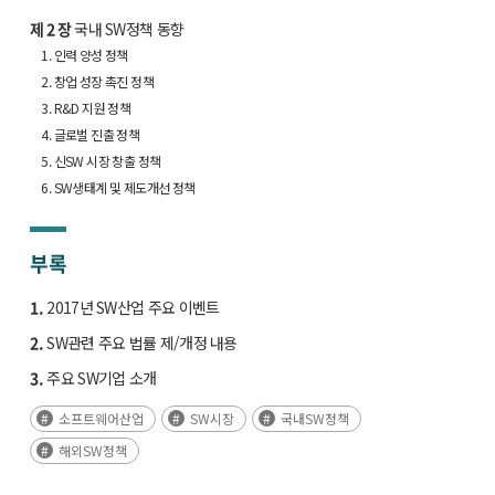
제 2 장
국내 SW정책 동향
1. 인력 양성 정책
2. 창업 성장 촉진 정책
3. R&D 지원 정책
4. 글로벌 진출 정책
5. 신SW 시장 창출 정책
6. SW생태계 및 제도개선 정책
부록
1.
2017년 SW산업 주요 이벤트
2.
SW관련 주요 법률 제/개정 내용
3.
주요 SW기업 소개
소프트웨어산업
SW시장
국내SW정책
해외SW정책