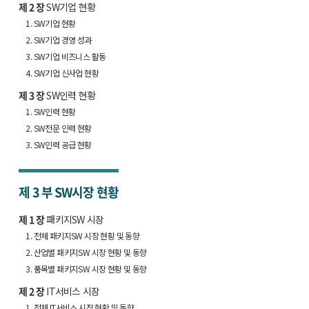
제 2 장
SW기업 현황
1. SW기업 현황
2. SW기업 경영 성과
3. SW기업 비즈니스 활동
4. SW기업 신사업 현황
제 3 장
SW인력 현황
1. SW인력 현황
2. SW전문 인력 현황
3. SW인력 공급 현황
제 3 부
SW시장 현황
제 1 장
패키지SW 시장
1. 전체 패키지SW 시장 현황 및 동향
2. 산업별 패키지SW 시장 현황 및 동향
3. 품목별 패키지SW 시장 현황 및 동향
제 2 장
IT서비스 시장
1. 전체 IT서비스 시장 현황 및 동향