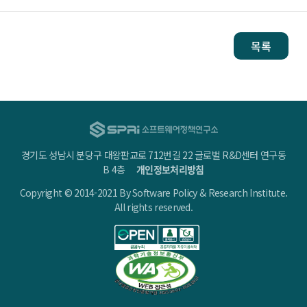
목록
경기도 성남시 분당구 대왕판교로 712번길 22 글로벌 R&D센터 연구동
B 4층
개인정보처리방침
Copyright © 2014-2021 By Software Policy & Research Institute.
All rights reserved.