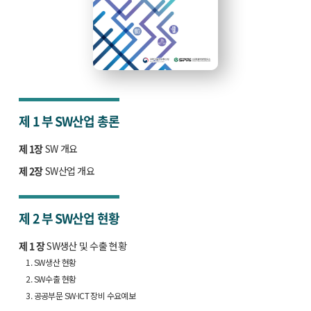
제 1 부
SW산업 총론
제 1장
SW 개요
제 2장
SW산업 개요
제 2 부
SW산업 현황
제 1 장
SW생산 및 수출 현황
1. SW생산 현황
2. SW수출 현황
3. 공공부문 SW·ICT 장비 수요예보