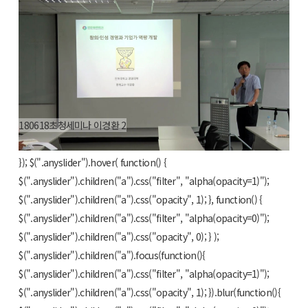
180618초청세미나 이경환 2
$(".anyslider").anyslider({ animation : "fade", showBullets : false
}); $(".anyslider").hover( function() {
$(".anyslider").children("a").css("filter", "alpha(opacity=1)");
$(".anyslider").children("a").css("opacity", 1); }, function() {
$(".anyslider").children("a").css("filter", "alpha(opacity=0)");
$(".anyslider").children("a").css("opacity", 0); } );
$(".anyslider").children("a").focus(function(){
$(".anyslider").children("a").css("filter", "alpha(opacity=1)");
$(".anyslider").children("a").css("opacity", 1); }).blur(function(){