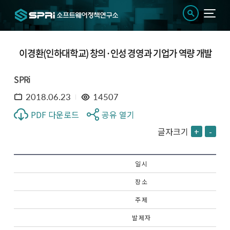
이경환(인하대학교) 창의·인성 경영과 기업가 역량 개발
SPRi
2018.06.23
14507
PDF 다운로드
공유 열기
글자크기
+
-
일 시
장 소
주 제
발 제 자