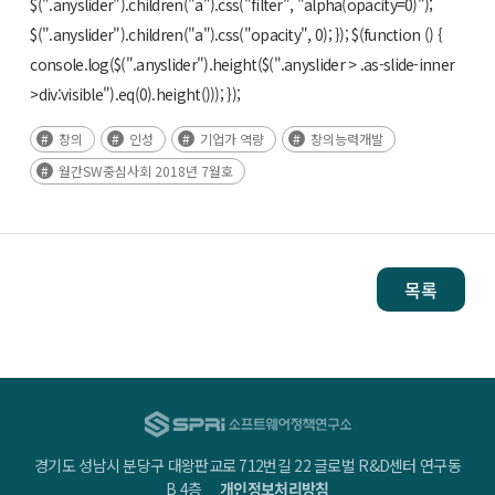
$(".anyslider").children("a").css("filter", "alpha(opacity=0)");
$(".anyslider").children("a").css("opacity", 0); }); $(function () {
console.log($(".anyslider").height($(".anyslider > .as-slide-inner
>div:visible").eq(0).height())); });
창의
인성
기업가 역량
창의능력개발
월간SW중심사회 2018년 7월호
목록
경기도 성남시 분당구 대왕판교로 712번길 22 글로벌 R&D센터 연구동
B 4층
개인정보처리방침