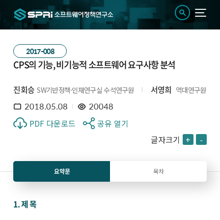
2017-008
CPS의 기능, 비기능적 소프트웨어 요구사항 분석
진회승
서영희
SW기반정책·인재연구실 수석연구원
역대연구원
2018.05.08
20048
PDF 다운로드
공유 열기
글자크기
+
-
요약문
목차
1. 제 목