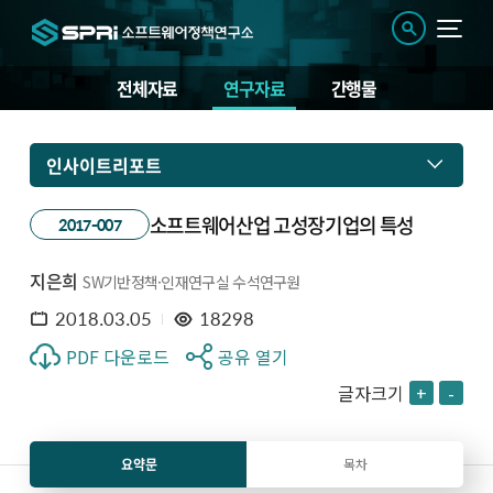
전체자료
연구자료
간행물
인사이트리포트
소프트웨어산업 고성장기업의 특성
2017-007
지은희
SW기반정책·인재연구실 수석연구원
2018.03.05
18298
PDF 다운로드
공유 열기
글자크기
+
-
요약문
목차