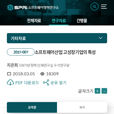
전체자료
연구자료
간행물
기타자료
소프트웨어산업 고성장기업의 특성
2017-007
지은희
SW기반정책·인재연구실 수석연구원
2018.03.05
18309
PDF 다운로드
공유 열기
글자크기
+
-
요약문
목차