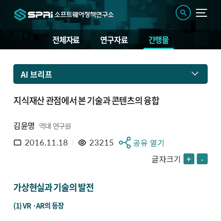
전체자료
연구자료
간행물
AI 브리프
지식재산 관점에서 본 기술과 콘텐츠의 융합
김윤명
역대 연구원
2016.11.18
23215
공유 열기
글자크기
+
-
가상현실과 기술의 발전
(1) VR ·AR의 등장