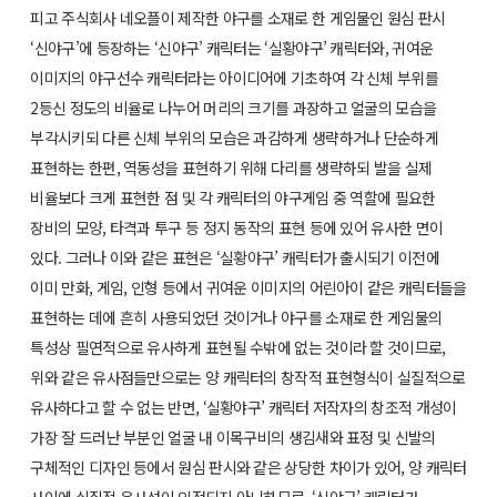
피고 주식회사 네오플이 제작한 야구를 소재로 한 게임물인 원심 판시
‘신야구’에 등장하는 ‘신야구’ 캐릭터는 ‘실황야구’ 캐릭터와, 귀여운
이미지의 야구선수 캐릭터라는 아이디어에 기초하여 각 신체 부위를
2등신 정도의 비율로 나누어 머리의 크기를 과장하고 얼굴의 모습을
부각시키되 다른 신체 부위의 모습은 과감하게 생략하거나 단순하게
표현하는 한편, 역동성을 표현하기 위해 다리를 생략하되 발을 실제
비율보다 크게 표현한 점 및 각 캐릭터의 야구게임 중 역할에 필요한
장비의 모양, 타격과 투구 등 정지 동작의 표현 등에 있어 유사한 면이
있다. 그러나 이와 같은 표현은 ‘실황야구’ 캐릭터가 출시되기 이전에
이미 만화, 게임, 인형 등에서 귀여운 이미지의 어린아이 같은 캐릭터들을
표현하는 데에 흔히 사용되었던 것이거나 야구를 소재로 한 게임물의
특성상 필연적으로 유사하게 표현될 수밖에 없는 것이라 할 것이므로,
위와 같은 유사점들만으로는 양 캐릭터의 창작적 표현형식이 실질적으로
유사하다고 할 수 없는 반면, ‘실황야구’ 캐릭터 저작자의 창조적 개성이
가장 잘 드러난 부분인 얼굴 내 이목구비의 생김새와 표정 및 신발의
구체적인 디자인 등에서 원심 판시와 같은 상당한 차이가 있어, 양 캐릭터