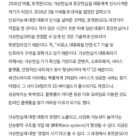
2016년 여름, 포켓몬GO는 가상현실과 증강현실을 대중에게 인식시켜준
계기가 되었다. 2016년 3월 이세돌과 대국을 벌였던 알파고가
인공지능에 대한 대중의 인식을 넓혀준 것처럼, 포켓몬GO도 마찬가지
역할을 한 것이다. 작지 않은 시간이 흐른 뒤에 일반 대중이 증강현실이나
가상현실(VR)을 경험할 수 있게 된 것은 기술력과 인프라가
뒷받침되었기 때문이다. 즉, “비로소 대중화될 만한 ICT 기술 및
인프라가 구색을 갖춰가고 있기 때문이다. 가상현실이 대중화되기
위해서는 가상현실 기기 확산을 기반으로 콘텐츠, 소프트웨어, 서비스
플랫폼, 안정적인 네트워크 등이 형성되어야 하기”(2) 때문이다.
세컨드라이프 이외에는 특별하게 3차원의 서비스가 성공한 사례는 찾기
어렵다. 그 사이 SK컴즈의 3D 싸이월드가 출시되기도 하였으나,
성공하지는 못하였다. 플랫폼이 아이폰 등장 이후 모바일로 이동한 것도
온라인 플랫폼을 찾기 어려운 이유가 되기도 했다.
가상현실에 대한 대중의 경험이 노출되고, 사업화 가능성이 높아지는
선순환적 구조를 가질 때 생태계(eco system)가 형성될 수 있다. 지금은
가상현실에 대한 ‘경험의 시기’라고 볼 수 있다. 그 과정에서 포켓몬GO가