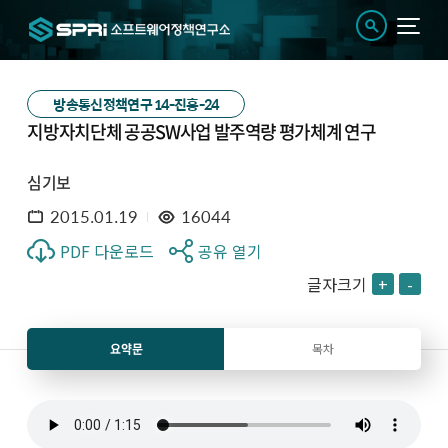
방송통신정책연구 14-진흥-24
지방자치단체 공공SW사업 발주역량 평가체계 연구
심기보
2015.01.19
16044
PDF 다운로드
공유 열기
글자크기
+
-
요약문
목차