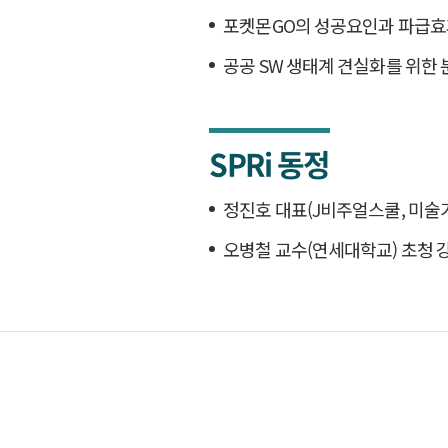
포켓몬GO의 성공요인과 파급효
공공 SW 생태계 견실화를 위한 
SPRi 동정
정진호 대표(J비주얼스쿨, 미술가
오병철 교수(연세대학교) 초청 