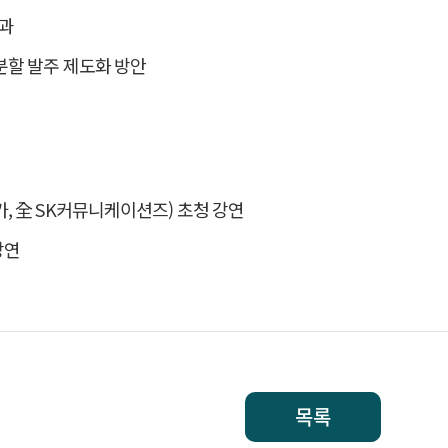
과
분할 발주 제도화 방안
, 全 SK커뮤니케이션즈) 초청 강연
강연
목록