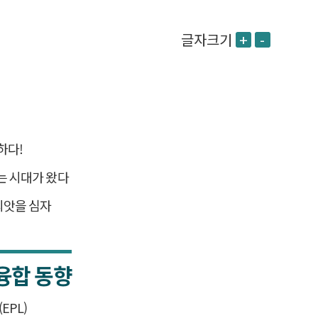
글자크기
+
-
하다!
는 시대가 왔다
씨앗을 심자
융합 동향
EPL)