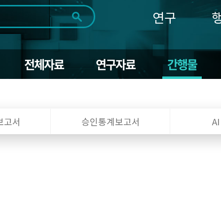
연구
전체
제목
내용
태그
첨부파일
체
1일
1주
1개월
3개월
1년
전체자료
연구자료
간행물
~
시
마
작
지
일
막
조회
일
보고서
승인통계보고서
A