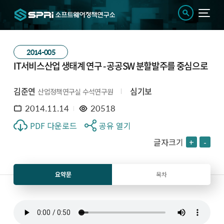
2014-005
IT서비스산업 생태계 연구 - 공공SW 분할발주를 중심으로
김준연
심기보
산업정책연구실 수석연구원
2014.11.14
20518
PDF 다운로드
공유 열기
글자크기
+
-
요약문
목차