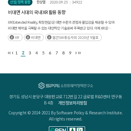
산업/정책 동향
한상열
2020.09.25
34922
비대면 시대의 국내 XR 활용 동향
XR(Extended Reality, 확장현실)은 대면 수준의 경험과 몰입감을 제공할 수 있어
비대면 제약을 극복할 수 있는 대안적인 기술로써 주목받고 있다. 이제 XR은
일상생활과 업무 영역으로 수요가 확대되고 있으며, 국내에서도 제조, 교육, 의료, 국방,
XR
비대면
월간SW중심사회 2020년 9월호
유통 등(후략)
1
2
3
4
5
6
7
8
9
경기도 성남시 분당구 대왕판교로 712번길 22 글로벌 R&D센터 연구동
B 4층
개인정보처리방침
Copyright © 2014-2021 By Software Policy & Research Institute.
All rights reserved.