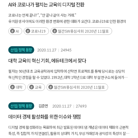
AI와 코로나가 펼치는 교육의 디지털 전환
코로나는 언제 끝나?”, “안 끝나 같이 사는 거래."
유치원생 사이에도 이러한 환경 변화에 관한 대화가 오간다. 코로나19로 인한 환경의
변화가 행동의 변화를 빠르게 만들어 냈다. 환경 변화는 3년에서 5년 정도 더 소요될
AI
코로나19
월간SW중심사회 2020년 11월호
것으로 예상한 비대면 교육으로의 전환을 앞당겼다.(후략)
산업/정책 동향
2020.11.27
24945
대학 교육의 혁신 기회, 에듀테크에서 찾다
필자는 90년대 초 교육공학과에 입학하여 산학연 프로젝트를 통해 당시로는 상당히
혁신적인 경험을 할 수 있었다. 1992년, 대학 1학년으로 대학 부설 연구소에 들어가
CBT(Computer-Based Training)로 기업 직무교육을 개발한(후략)
대학
교육
월간SW중심사회 2020년 11월호
산업/정책 동향
김준연
2020.11.27
27693
데이터 경제 활성화를 위한 이슈와 쟁점
디지털 경제 활성화라는 목표하에 최근 발표된 데이터 댐 개념은 데이터 재화의 근본적
특성, 즉 집합적 가치(연결성), 활용의 상대적 가치, 무상거래성과 공익성의 특성이 잘