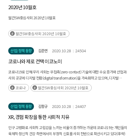
2020년 10월호
월간SW중심사회 2020년 10월호
월간SW중심사회 2020년 10월호
산업/정책 동향
김준연
2020.10.28
24504
코로나와 제로 컨택 이코노미
코로나19로 인해 우리 사회는 무접촉(zero-contact) 기술에 대한 수요 증가와 산업과
사회 곳곳에 디지털 전환(digital transformation)을 가속화하고 있으며, 디지털
전환을 통해 선제적으로 대응한(후략)
코로나
월간SW중심사회 2020년 10월호
산업/정책 동향
김항규
2020.10.28
24407
XR, 경험 확장을 통한 사회적 치유
인구 고령화로 사회적 고립감을 느끼는 비율이 증가하는 가운데 코로나19는 개인들의
육체적·정신적 건강 측면에서의 부정적 신호를 사회 전반으로 확산시키고 있다(후략)