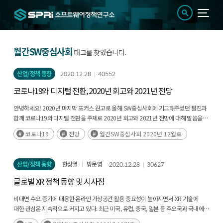
월간SW중심사회
태그를 찾았습니다.
산업/정책 동향
2020.12.28
40552
코로나19와 디지털 전환, 2020년 회고와 2021년 전망
안녕하세요! 2020년 마지막 포커스 원고로 올해 SW중심사회에 기고해주셨던 필진과
함께 코로나19와 디지털 전환을 주제로 2020년 회고와 2021년 전망에 대해 말씀을
나눠보려고 합니다. 올 한 해 코로나19가 우리 사회의 모습을 많이 바꿨습니다.(후략)
코로나19
전망
월간SW중심사회 2020년 12월호
산업/정책 동향
한상열
방문영
2020.12.28
30627
글로벌 XR 정책 동향 및 시사점
비대면 수요 증가에 대응한 온라인 가상공간 활용 중요성이 높아지면서 XR 기술에
대한 관심은 지속적으로 커지고 있다. 최근 미국, 유럽, 중국, 일본 등 주요국과 국내에서
활발히 진행 중인 XR 정책 지원 활동들을 알아보고, XR 산업 발전 및(후략)