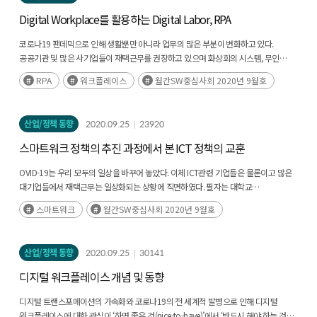
Digital Workplace를 활용하는 Digital Labor, RPA
코로나19 팬데믹으로 인해 생활뿐만 아니라 업무의 많은 부분이 변화하고 있다.
공공기관 및 많은 사기업들이 재택근무를 권장하고 있으며 화상회의 시스템, 무인
키오스크, 챗봇 상담 등과 같은 ‘언택트 기술’이 새롭게 떠오르기 시작했다. IT 기업들을
RPA
워크플레이스
월간SW중심사회 2020년 9월호
필두로(후략)
산업/정책 동향
2020.09.25
23920
스마트워크 정책의 추진 과정에서 본 ICT 정책의 교훈
OVID-19는 우리 모두의 일상을 바꾸어 놓았다. 이제 ICT관련 기업들은 물론이고 많은
대기업들에서 재택근무는 일상화되는 상황에 직면하였다. 필자는 대학교
행정학과에서 지난 25년 동안을 전자정부론과 정보정책론 등의 교과목을 강의하여
스마트워크
월간SW중심사회 2020년 9월호
왔다. 그런데(후략)
산업/정책 동향
2020.09.25
30141
디지털 워크플레이스 개념 및 동향
디지털 트랜스포메이션의 가속화와 코로나19의 전 세계적 발병으로 인해 디지털
워크플레이스에 대한 관심이 ‘하면 좋은 것(nice-to-have)’에서 ‘반드시 해야 하는 것