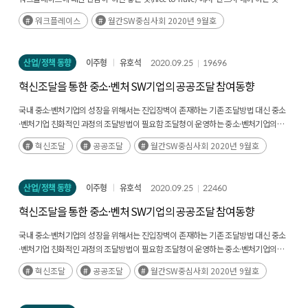
(must-have)’으로 변화되고 있다. Gartner 2020 Digital Workplace Survey에 따르면
워크플레이스
월간SW중심사회 2020년 9월호
(후략)
산업/정책 동향
이주형
유호석
2020.09.25
19696
혁신조달을 통한 중소·벤처 SW기업의 공공조달 참여동향
국내 중소·벤처기업의 성장을 위해서는 진입장벽이 존재하는 기존 조달방법 대신 중소
·벤처기업 친화적인 과정의 조달방법이 필요함 조달청이 운영하는 중소·벤처기업의
판로지원 정책 중에서도 벤처창업혁신조달상품 지정제도가 별도의 인증 없이도(후략)
혁신조달
공공조달
월간SW중심사회 2020년 9월호
산업/정책 동향
이주형
유호석
2020.09.25
22460
혁신조달을 통한 중소·벤처 SW기업의 공공조달 참여동향
국내 중소·벤처기업의 성장을 위해서는 진입장벽이 존재하는 기존 조달방법 대신 중소
·벤처기업 친화적인 과정의 조달방법이 필요함 조달청이 운영하는 중소·벤처기업의
판로지원 정책 중에서도 벤처창업혁신조달상품 지정제도가 별도의 인증 없이도(후략)
혁신조달
공공조달
월간SW중심사회 2020년 9월호