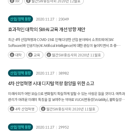
XR
월간SW중심사회 2020년 12월호
산업/정책 동향
2020.11.27
23049
효과적인 대학의 SW·AI 교육 개선 방향 제안
최근 4차 산업혁명과 COVID-19로 인해 다양한 산업 분야에서 소프트웨어(SW:
Software)와 인공지능(AI: Artificial Intelligence)에 대한 관심이 높아지면서 초·중·
고교와 대학 교육의 패러다임이 변하고 있다. 초·중·고교에서는 정보교과를 정규
대학
교육
월간SW중심사회 2020년 11월호
교육과정에(후략)
산업/정책 동향
2020.11.27
38982
4차 산업혁명 시대 디지털 역량 함양을 위한 소고
미래사회가 어떤 모습으로 변화할지 확실하게 말할 수 있는 사람은 없을 것이다. 예측과
관리가 어려운 미래의 특징을 잘 보여주는 약어로 VUCA(변동성(Volatility), 불확실성
(Uncertainty), 복잡성(Complexity), 모호성(Ambiguity))라는(후략)
4차 산업혁명
월간SW중심사회 2020년 11월호
산업/정책 동향
2020.11.27
29952