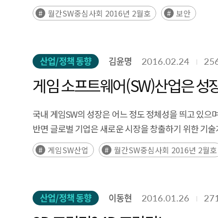
- 랜섬웨어 공격, IoT 보안위협, 전자지불시스템 위협
월간SW중심사회 2016년 2월호
보안
- 데이터 암호화, 사용자 인증, 인식 제고 등을 통한 주
산업/정책 동향
김윤명
2016.02.24
25
게임 소프
국내 게임SW의 성장은 어느 정도 정체성을 띄고 있으며
반면 글로벌 기업은 새로운 시장을 창출하기 위한 기
규제 개선과 생태계 조성을 위한 게임사와 규제기관과의
게임SW산업
월간SW중심사회 2016년 2월호
산업/정책 동향
이동현
2016.01.26
27