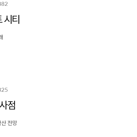
882
트 시티
래
 늘어나고 있음
발생하는 빅데이터를 분석 하고 활용 할 수 있는 SW 능력이 될 것
325
시사점
확산 전망