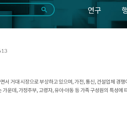
연구
전체
제목
내용
태그
첨부파일
체
1일
1주
1개월
3개월
1년
~
시
마
613
작
지
일
막
조회
일
하면서 거대 시장으로 부상하고 있으며, 가전, 통신, 건설업체 경
는 가운데, 가정주부, 고령자, 유아·아동 등 가족 구성원의 특성에