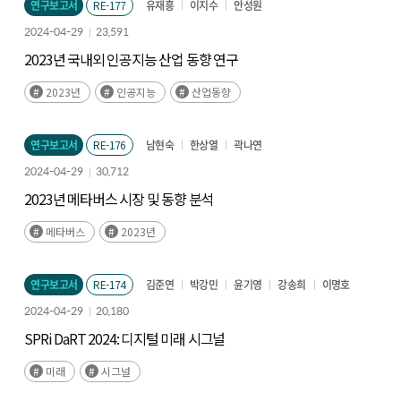
연구보고서
RE-177
유재흥
이지수
안성원
2024-04-29
23,591
2023년 국내외 인공지능 산업 동향 연구
2023년
인공지능
산업동향
연구보고서
RE-176
남현숙
한상열
곽나연
2024-04-29
30,712
2023년 메타버스 시장 및 동향 분석
메타버스
2023년
연구보고서
RE-174
김준연
박강민
윤기영
강송희
이명호
2024-04-29
20,180
SPRi DaRT 2024: 디지털 미래 시그널
미래
시그널