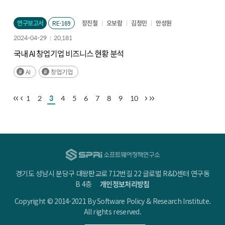
연구보고서
RE-169
장진철
오보람
김정민
안성원
2024-04-29
20,181
국내 AI 창업기업 비즈니스 현황 분석
AI
창업기업
1
2
3
4
5
6
7
8
9
10
경기도 성남시 분당구 대왕판교로 712번길 22 글로벌 R&D센터 연구동
B 4층
개인정보처리방침
Copyright © 2014-2021 By Software Policy & Research Institute.
All rights reserved.