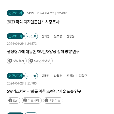
연구보고서
SPRi
2024-04-29
22,432
2023 국외 디지털콘텐츠 시장조사
연구보고서
RE-158
진회승
윤보성
신승윤
2024-04-29
24,573
생성형 AI에 대응한 SW인재양성 정책 방향 연구
생성형AI
SW인재양성
연구보고서
RE-160
이동현
나청호
조원영
김항규
2024-04-29
11,785
SW기초체력 강화를 위한 SW유망기술 도출 연구
SW
기초체력
유망기술