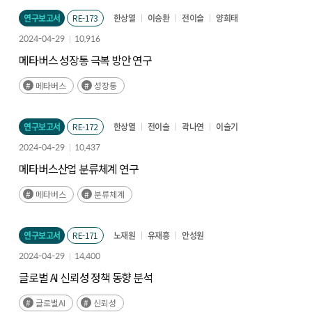
연구보고서
RE-173
한상열
이승환
전이슬
양희태
2024-04-29
10,916
메타버스 성장통 극복 방안 연구
메타버스
성장통
연구보고서
RE-172
한상열
전이슬
곽나연
이슬기
2024-04-29
10,437
메타버스산업 분류체계 연구
메타버스
분류체계
연구보고서
RE-171
노재원
유재흥
안성원
2024-04-29
14,400
글로벌 AI 신뢰성 정책 동향 분석
글로벌AI
신뢰성