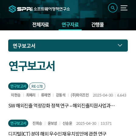
전체자료
연구자료
간행물
연
연구보고서
구
자
료
연구보고서
연구보고서
RE-178
이현승
최혜리
류채연
강동석
(주)와이즈인
2025-04-30
6,643
SW 해외진출 역량강화 정책 연구 – 해외진출지원사업과
사업환경
연구보고서
진회승
윤보성
신승윤
2025-04-30
13,571
디지털(ICT) 분야 해외 우수인재 유치방안에 관한 연구