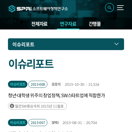
전체자료
연구자료
간행물
연
이슈리포트
구
자
료
이슈리포트
이슈리포트
2015-008
유호석
2015-10-30
21,526
청년·대학생 위주의 창업정책, SW스타트업에 적합한가
월간SW중심사회 2015년 11월호
이슈리포트
2015-007
SPRi
2015-08-31
20,704