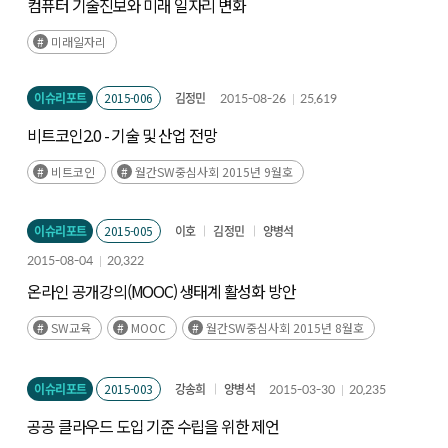
컴퓨터 기술진보와 미래 일자리 변화
미래일자리
이슈리포트
2015-006
김정민
2015-08-26
25,619
비트코인2.0 - 기술 및 산업 전망
비트코인
월간SW중심사회 2015년 9월호
이슈리포트
2015-005
이호
김정민
양병석
2015-08-04
20,322
온라인 공개강의(MOOC) 생태계 활성화 방안
SW교육
MOOC
월간SW중심사회 2015년 8월호
이슈리포트
2015-003
강송희
양병석
2015-03-30
20,235
공공 클라우드 도입 기준 수립을 위한 제언