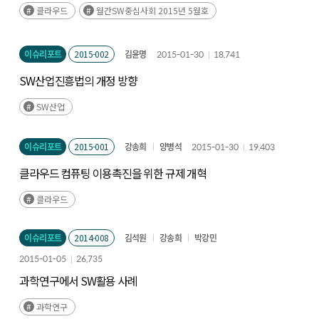
클라우드
월간SW중심사회 2015년 5월호
이슈리포트
2015-002
김윤명
2015-01-30
18,741
SW산업진흥법의 개정 방향
SW산업
이슈리포트
2015-001
강송희
양병석
2015-01-30
19,403
클라우드 컴퓨팅 이용촉진을 위한 규제 개혁
클라우드
이슈리포트
2014-008
김석원
강송희
박강민
2015-01-05
26,735
과학연구에서 SW활용 사례
과학연구