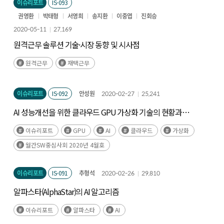
이슈리포트
IS-093
권영환
박태형
서영희
송지환
이중엽
진회승
2020-05-11
27,169
원격근무 솔루션 기술·시장 동향 및 시사점
원격근무
재택근무
이슈리포트
IS-092
안성원
2020-02-27
25,241
AI 성능개선을 위한 클라우드 GPU 가상화 기술의 현황과
향후방향
이슈리포트
GPU
AI
클라우드
가상화
월간SW중심사회 2020년 4월호
이슈리포트
IS-091
추형석
2020-02-26
29,810
알파스타(AlphaStar)의 AI 알고리즘
이슈리포트
알파스타
AI