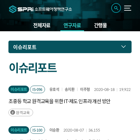
전체자료
연구자료
간행물
연
이슈리포트
구
자
료
이슈리포트
이슈리포트
IS-096
유호석
송지환
이주형
2020-08-18
19,922
초중등 학교 원격교육을 위한 IT·제도 인프라 개선 방안
원격교육
이슈리포트
IS-100
이승환
2020-08-07
36,155