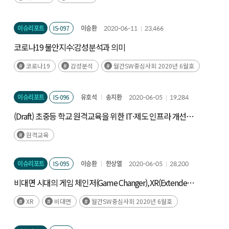
이슈리포트
IS-097
이승환
2020-06-11
23,466
코로나19 불안지수:감성분석과 의미
코로나19
감성분석
월간SW중심사회 2020년 6월호
이슈리포트
IS-096
유호석
송지환
2020-06-05
19,284
(Draft) 초중등 학교 원격교육을 위한 IT·제도 인프라 개선
방안
원격교육
이슈리포트
IS-095
이승환
한상열
2020-06-05
28,200
비대면 시대의 게임 체인저(Game Changer), XR(Extended
Reality)
XR
비대면
월간SW중심사회 2020년 6월호