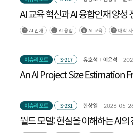
AI 교육 혁신과 AI 융합인재 양
AI 인재
AI 융합
AI 교육
대학 
이슈리포트
IS-217
유호석
이윤석
202
An AI Project Size Estimatio
-
이슈리포트
IS-231
한상열
2026-05-2
월드 모델: 현실을 이해하는 AI의