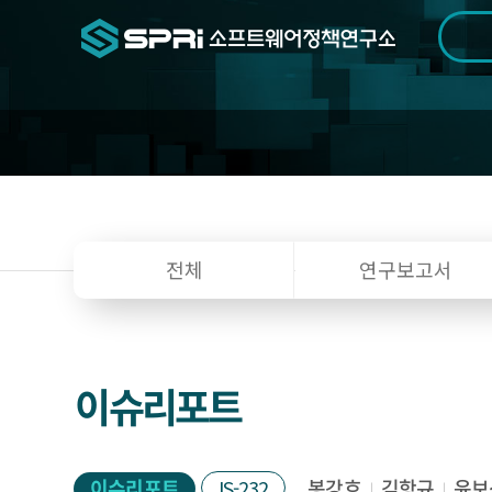
검색범위
기간
전
연
전체
연구보고서
구
자
료
이슈리포트
이슈리포트
IS-232
봉강호
김항규
윤보