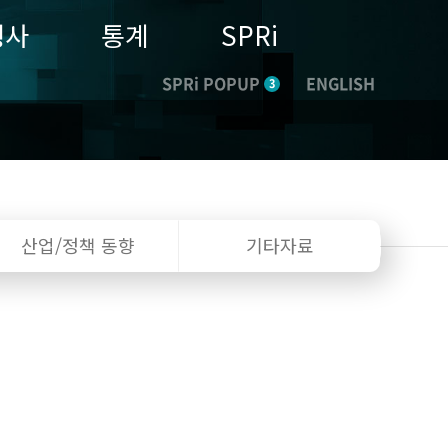
행사
통계
SPRi
SPRi POPUP
ENGLISH
3
산업/정책
동향
기타자료