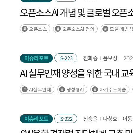
오픈소스AI 개념 및 글로벌 오픈
오픈소스
오픈소스AI 정의
모델 개방
이슈리포트
IS-223
진회승
윤보성
202
AI 실무인재 양성을 위한 국내 교
AI실무인재
생성형AI
자기주도학습
이슈리포트
IS-222
신승윤
나청호
이동