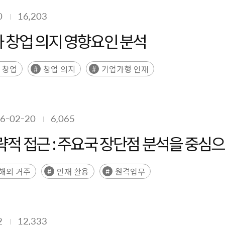
0
16,203
과 창업 의지 영향요인 분석
창업
창업 의지
기업가형 인재
6-02-20
6,065
략적 접근 : 주요국 장단점 분석을 중심
해외 거주
인재 활용
원격업무
2
12,333