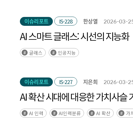
이슈리포트
IS-228
한상열
2026-03-2
AI 스마트 글래스: 시선의 지능화
글래스
인공지능
이슈리포트
IS-227
지은희
2026-03-2
AI 확산 시대에 대응한 가치사슬 
AI 인력
AI인력분류
AI 확산
가