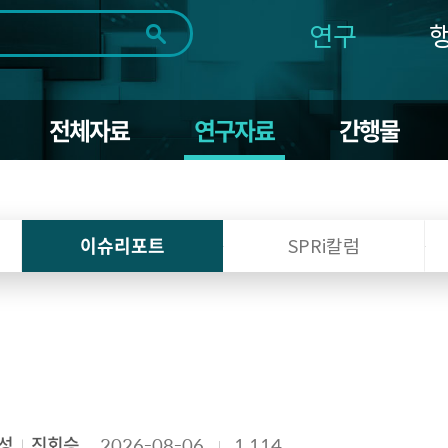
연구
전체
제목
내용
태그
첨부파일
체
1일
1주
1개월
3개월
1년
전체자료
연구자료
간행물
~
시
마
작
지
일
막
조회
일
이슈리포트
SPRi칼럼
성
진회승
2026-08-06
1,114