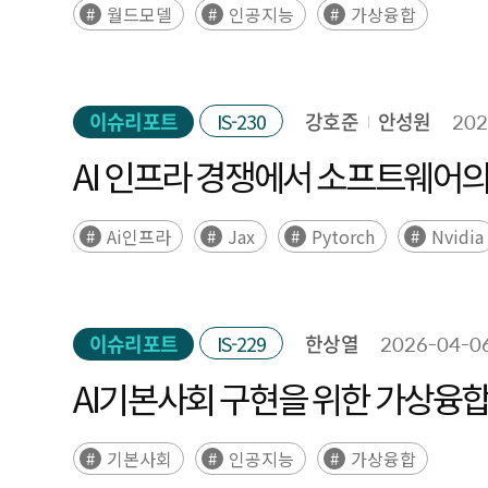
월드모델
인공지능
가상융합
이슈리포트
IS-230
강호준
안성원
202
AI 인프라 경쟁에서 소프트웨어의
Ai인프라
Jax
Pytorch
Nvidia
이슈리포트
IS-229
한상열
2026-04-0
AI기본사회 구현을 위한 가상융합
기본사회
인공지능
가상융합