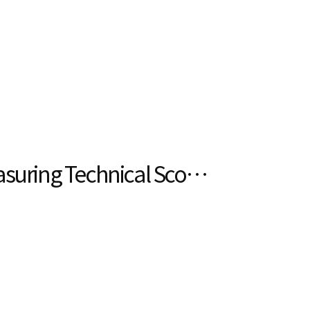
점
asuring Technical Scope