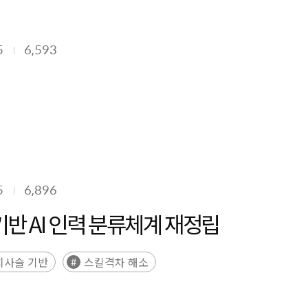
5
6,593
5
6,896
기반 AI 인력 분류체계 재정립
치사슬 기반
스킬격차 해소