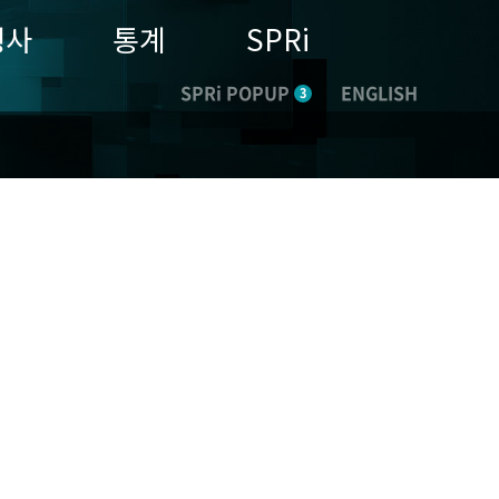
행사
통계
SPRi
SPRi POPUP
ENGLISH
3