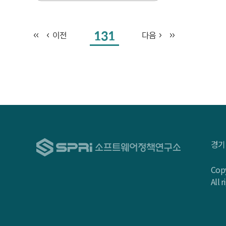
131
이전
다음
경기
Copy
All 