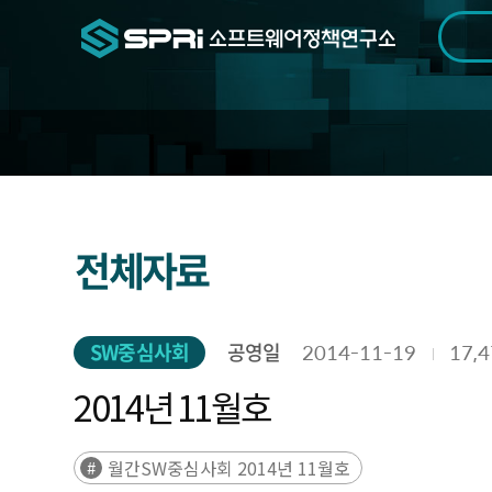
검색범위
기간
전
연
전체자료
구
자
료
SW중심사회
공영일
2014-11-19
17,
2014년 11월호
월간SW중심사회 2014년 11월호