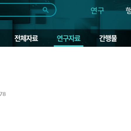
연구
전체
제목
내용
태그
첨부파일
체
1일
1주
1개월
3개월
1년
전체자료
연구자료
간행물
~
시
마
작
지
일
막
조회
일
478