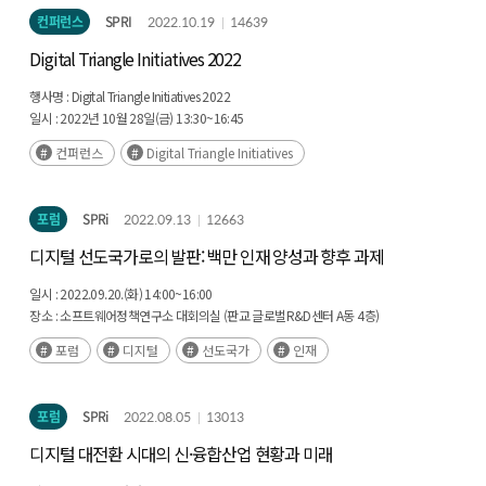
컨퍼런스
SPRI
2022.10.19
14639
Digital Triangle Initiatives 2022
행사명 :
Digital Triangle Initiatives 2022
일시 :
2022년 10월 28일(금) 13:30~16:45
장소 :
서울 양재 엘타워 그레이스홀(6층)
컨퍼런스
Digital Triangle Initiatives
포럼
SPRi
2022.09.13
12663
디지털 선도국가로의 발판: 백만 인재 양성과 향후 과제
일시 :
2022.09.20.(화) 14:00~16:00
장소 :
소프트웨어정책연구소 대회의실 (판교 글로벌R&D센터 A동 4층)
포럼
디지털
선도국가
인재
포럼
SPRi
2022.08.05
13013
디지털 대전환 시대의 신·융합산업 현황과 미래