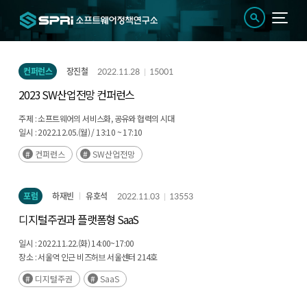
컨퍼런스
장진철
2022.11.28
15001
2023 SW산업전망 컨퍼런스
주제 :
소프트웨어의 서비스화, 공유와 협력의 시대
일시 :
2022.12.05.(월) / 13:10 ~ 17:10
장소 :
COEX 컨퍼런스룸 327호 및 온라인 생중계
컨퍼런스
SW산업전망
포럼
하재빈
유호석
2022.11.03
13553
디지털주권과 플랫폼형 SaaS
일시 :
2022.11.22.(화) 14:00~17:00
장소 :
서울역 인근 비즈허브 서울센터 214호
디지털주권
SaaS