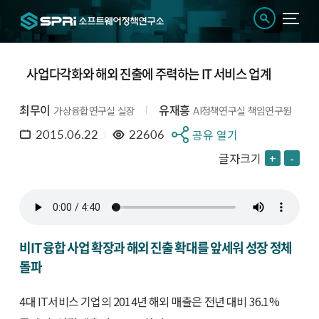
사업다각화와 해외 진출에 주력하는 IT 서비스 업계
최무이
유재흥
가상융합연구실 실장
AI정책연구실 책임연구원
2015.06.22
22606
공유 열기
글자크기
+
-
비IT 융합 사업 확장과 해외 진출 확대를 앞세워 성장 정체
돌파
4대 IT서비스 기업의 2014년 해외 매출은 전년 대비 36.1%