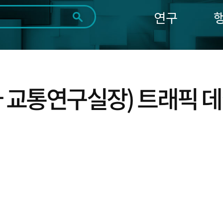
연구
전체
제목
내용
태그
첨부파일
체
1일
1주
1개월
3개월
1년
~
시
마
 교통연구실장) 트래픽 데
작
지
일
막
조회
일