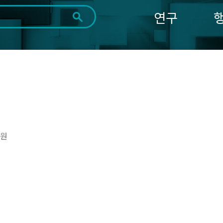
연구
전체
제목
내용
태그
첨부파일
체
1일
1주
1개월
3개월
1년
~
시
마
작
지
일
막
조회
일
원