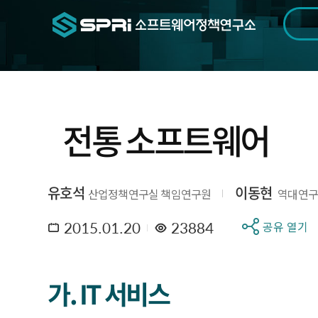
검색범위
기간
전
전통 소프트웨어
유호석
이동현
산업정책연구실 책임연구원
역대연구
2015.01.20
23884
공유 열기
가. IT 서비스