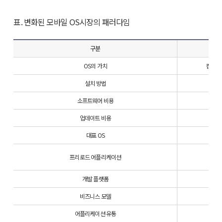
표. 변화된 모바일 OS시장의 패러다임
구분
OS의 가치
컴퓨터
설치 방법
소프트웨어 비용
업데이트 비용
대표 OS
프리로드 어플리케이션
개발 플랫폼
비즈니스 모델
어플리케이션 유통