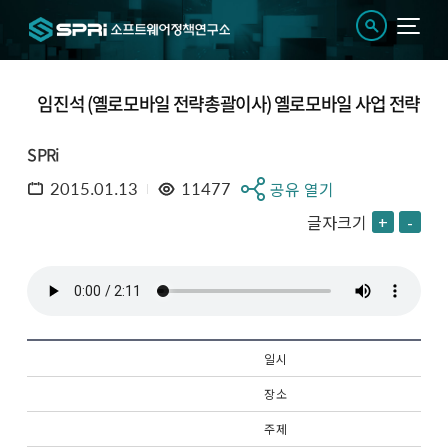
임진석 (옐로모바일 전략총괄이사) 옐로모바일 사업 전략
SPRi
2015.01.13
11477
공유 열기
글자크기
+
-
일 시
장 소
주 제