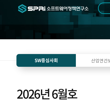
검색범위
기간
전
SW중심사회
산업연간
2026년 6월호