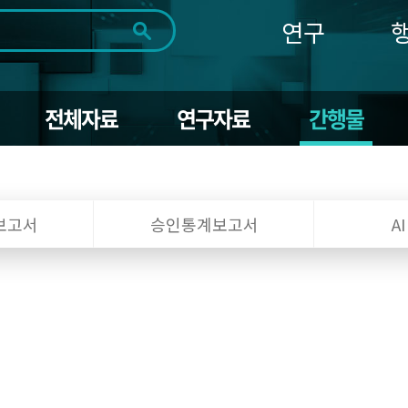
연구
전체
제목
내용
태그
첨부파일
체
1일
1주
1개월
3개월
1년
전체자료
연구자료
간행물
~
시
마
작
지
일
막
조회
일
보고서
승인통계보고서
A