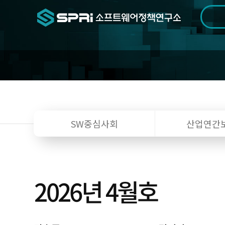
검색범위
기간
전
SW중심사회
산업연간
2026년 4월호