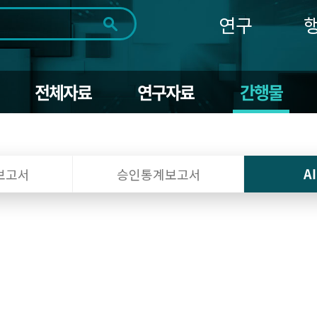
연구
전체
제목
내용
태그
첨부파일
체
1일
1주
1개월
3개월
1년
전체자료
연구자료
간행물
~
시
마
작
지
일
막
조회
일
A
보고서
승인통계보고서