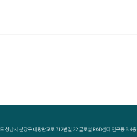
도 성남시 분당구 대왕판교로 712번길 22 글로벌 R&D센터 연구동 B 