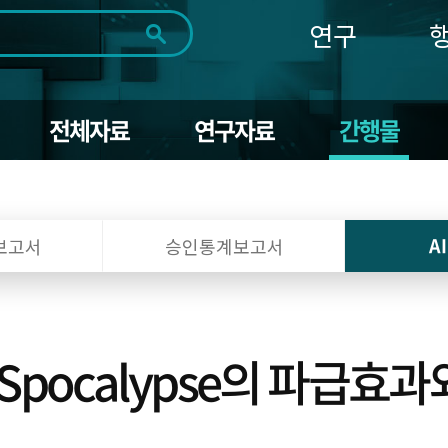
연구
전체
제목
내용
태그
첨부파일
체
1일
1주
1개월
3개월
1년
전체자료
연구자료
간행물
~
시
마
작
지
일
막
조회
일
A
보고서
승인통계보고서
SaaSpocalypse의 파급효