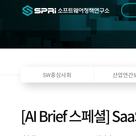
검색범위
기간
전
SW중심사회
산업연간
[AI Brief 스페셜] 