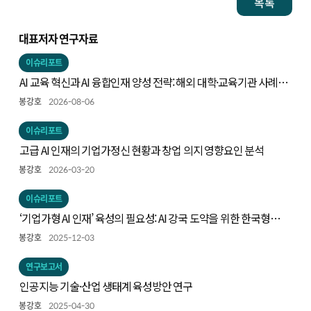
목록
대표저자 연구자료
이슈리포트
AI 교육 혁신과 AI 융합인재 양성 전략: 해외 대학·교육기관 사례와
시사점
봉강호
2026-08-06
이슈리포트
고급 AI 인재의 기업가정신 현황과 창업 의지 영향요인 분석
봉강호
2026-03-20
이슈리포트
‘기업가형 AI 인재’ 육성의 필요성: AI 강국 도약을 위한 한국형
전략의 출발점
봉강호
2025-12-03
연구보고서
인공지능 기술·산업 생태계 육성방안 연구
봉강호
2025-04-30