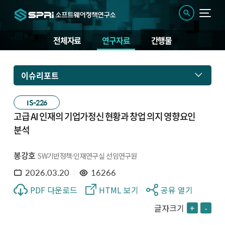
전체자료
연구자료
간행물
이슈리포트
IS-226
고급 AI 인재의 기업가정신 현황과 창업 의지 영향요인
분석
봉강호
SW기반정책·인재연구실 선임연구원
2026.03.20
16266
PDF 다운로드
HTML 보기
공유 열기
글자크기
+
-