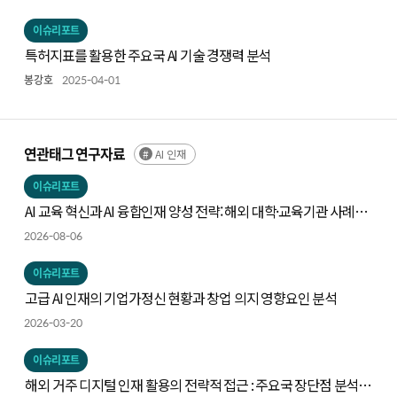
이슈리포트
특허지표를 활용한 주요국 AI 기술 경쟁력 분석
봉강호
2025-04-01
연관태그 연구자료
AI 인재
이슈리포트
AI 교육 혁신과 AI 융합인재 양성 전략: 해외 대학·교육기관 사례와
시사점
2026-08-06
이슈리포트
고급 AI 인재의 기업가정신 현황과 창업 의지 영향요인 분석
2026-03-20
이슈리포트
해외 거주 디지털 인재 활용의 전략적 접근 : 주요국 장단점 분석을