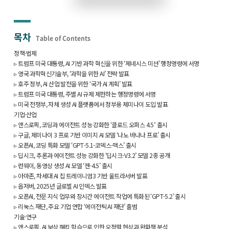
목차
Table of Contents
정책·법제
▹ 트럼프 미국 대통령, AI 기반 과학 혁신을 위한 ‘제네시스 미션’ 행정명령에 서명
▹ 영국 과학혁신기술부, ‘과학을 위한 AI’ 전략 발표
▹ 호주 정부, AI 산업 발전을 위한 ‘국가 AI 계획’ 발표
▹ 트럼프 미국 대통령, 주별 AI 규제 제한하는 행정명령에 서명
▹ 미국 전쟁부, 자체 생성 AI 플랫폼에서 정부용 제미나이 도입 발표
기업·산업
▹ 앤스로픽, 코딩과 에이전트 성능 강화한 ‘클로드 오퍼스 4.5’ 출시
▹ 구글, 제미나이 3 프로 기반 이미지 AI 모델 ‘나노 바나나 프로’ 출시
▹ 오픈AI, 코딩 특화 모델 ‘GPT-5.1-코덱스-맥스’ 출시
▹ 딥시크, 추론과 에이전트 성능 강화한 ‘딥시크-V3.2’ 모델 2종 공개
▹ 런웨이, 동영상 생성 AI 모델 ‘젠-4.5’ 출시
▹ 아마존, 차세대 AI 칩 트레이니엄3 기반 울트라서버 발표
▹ 옵저버, 2025년 글로벌 AI 인덱스 발표
▹ 오픈AI, 전문 지식 업무와 장시간 에이전트 작업에 특화된 ‘GPT-5.2’ 출시
▹ 리눅스 재단, 주요 기업 연합 ‘에이전틱 AI 재단’ 출범
기술·연구
▹ 앤스로픽, AI 보상 해킹 학습으로 인한 오정렬 현상과 완화책 분석