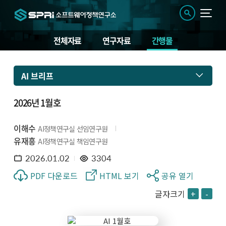
전체자료
연구자료
간행물
AI 브리프
2026년 1월호
이해수
AI정책연구실 선임연구원
유재흥
AI정책연구실 책임연구원
2026.01.02
3304
PDF 다운로드
HTML 보기
공유 열기
글자크기
+
-