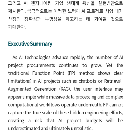
그리고 AI 엔지니어링 기업 생태계 육성을 실현방안으로
제시한다. 궁극적으로는 이러한 노력이 AI 프로젝트 사업 대가
산정의 정확성과 투명성을 제고하는 데 기여할 것으로
기대한다.
Executive Summary
As AI technologies advance rapidly, the number of AI
project procurements continues to grow. Yet the
traditional Function Point (FP) method shows clear
limitations: in AI projects such as chatbots or Retrieval-
Augmented Generation (RAG), the user interface may
appear simple while massive data processing and complex
computational workflows operate underneath. FP cannot
capture the true scale of these hidden engineering efforts,
creating a risk that AI project budgets will be
underestimated and ultimately unrealistic.