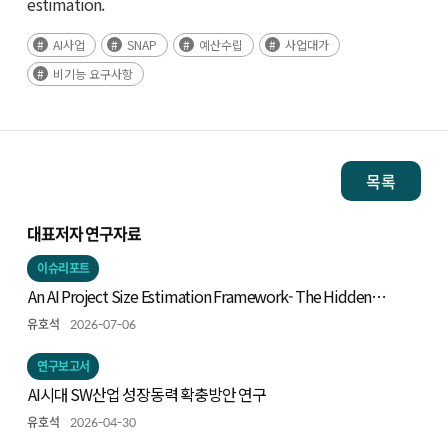
estimation.
AI사업
SNAP
예산수립
사업대가
비기능 요구사항
목록
대표저자 연구자료
이슈리포트
An AI Project Size Estimation Framework- The Hidden
Iceberg: Measuring Technical Scope -
유호석
2026-07-06
연구보고서
AI시대 SW산업 성장동력 확충방안 연구
유호석
2026-04-30