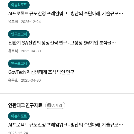
이슈리포트
AI프로젝트 규모산정 프레임워크 - 빙산의 수면아래, 기술규모
측정하기
유호석
2025-12-24
연구보고서
전환기 SW산업의 성장전략 연구 - 고성장 SW기업 분석을
중심으로 -
유호석
2025-04-30
연구보고서
GovTech 혁신생태계 조성 방안 연구
유두호
2025-04-30
연관태그 연구자료
AI사업
이슈리포트
AI프로젝트 규모산정 프레임워크 - 빙산의 수면아래, 기술규모
측정하기
2025-12-24