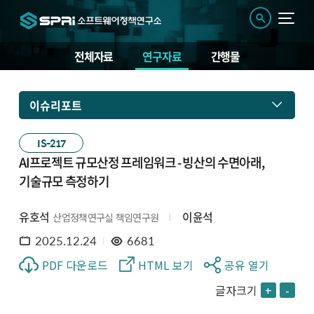
전체자료
연구자료
간행물
이슈리포트
IS-217
AI프로젝트 규모산정 프레임워크 - 빙산의 수면아래,
기술규모 측정하기
유호석
이윤석
산업정책연구실 책임연구원
2025.12.24
6681
PDF 다운로드
HTML 보기
공유 열기
글자크기
+
-