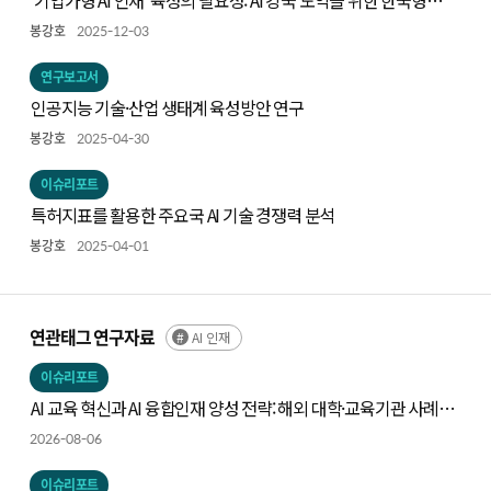
‘기업가형 AI 인재’ 육성의 필요성: AI 강국 도약을 위한 한국형
전략의 출발점
봉강호
2025-12-03
연구보고서
인공지능 기술·산업 생태계 육성방안 연구
봉강호
2025-04-30
이슈리포트
특허지표를 활용한 주요국 AI 기술 경쟁력 분석
봉강호
2025-04-01
연관태그 연구자료
AI 인재
이슈리포트
AI 교육 혁신과 AI 융합인재 양성 전략: 해외 대학·교육기관 사례와
시사점
2026-08-06
이슈리포트