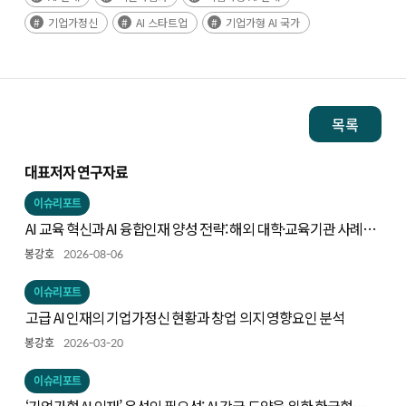
기업가정신
AI 스타트업
기업가형 AI 국가
목록
대표저자 연구자료
이슈리포트
AI 교육 혁신과 AI 융합인재 양성 전략: 해외 대학·교육기관 사례와
시사점
봉강호
2026-08-06
이슈리포트
고급 AI 인재의 기업가정신 현황과 창업 의지 영향요인 분석
봉강호
2026-03-20
이슈리포트