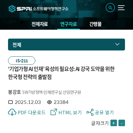
전체자료
연구자료
간행물
전체
IS-211
‘기업가형 AI 인재’ 육성의 필요성: AI 강국 도약을 위한
한국형 전략의 출발점
봉강호
SW기반정책·인재연구실 선임연구원
2025.12.03
23384
PDF 다운로드
HTML 보기
공유 열기
글자크기
+
-