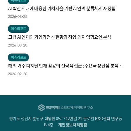
이슈리포트
AI 확산 시대에 대응한 가치사슬 기반 AI 인력 분류체계 재정립
2026-03-25
이슈리포트
고급 AI 인재의 기업가정신 현황과 창업 의지 영향요인 분석
2026-03-20
이슈리포트
해외 거주 디지털 인재 활용의 전략적 접근 : 주요국 장단점 분석을
중심으로
2026-02-20
경기도 성남시 분당구 대왕판교로 712번길 22 글로벌 R&D센터 연구동
B 4층
개인정보처리방침