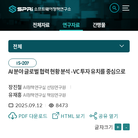
전체자료
연구자료
간행물
전체
IS-207
AI 분야 글로벌 협력 현황 분석 - VC 투자 유치를 중심으로
장진철
AI정책연구실 선임연구원
유재흥
AI정책연구실 책임연구원
2025.09.12
8473
PDF 다운로드
HTML 보기
공유 열기
글자크기
+
-