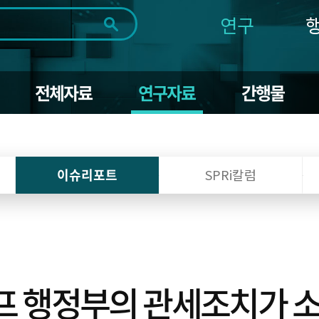
연구
전체
제목
내용
태그
첨부파일
체
1일
1주
1개월
3개월
1년
전체자료
연구자료
간행물
~
시
마
작
지
일
막
조회
일
이슈리포트
SPRi칼럼
트럼프 행정부의 관세조치가