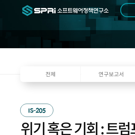
검색범위
기간
전
전체
연구보고서
IS-205
위기 혹은 기회 : 