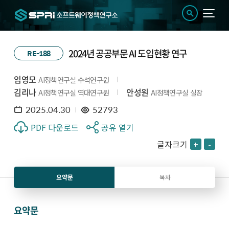
2024년 공공부문 AI 도입현황 연구
RE-188
임영모
AI정책연구실 수석연구원
김리나
안성원
AI정책연구실 역대연구원
AI정책연구실 실장
2025.04.30
52793
PDF 다운로드
공유 열기
글자크기
+
-
요약문
목차
요약문