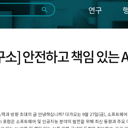
연구
전체
제목
내용
태그
첨부파일
체
1일
1주
1개월
3개월
1년
~
시
마
] 안전하고 책임 있는 A
작
지
일
막
조회
일