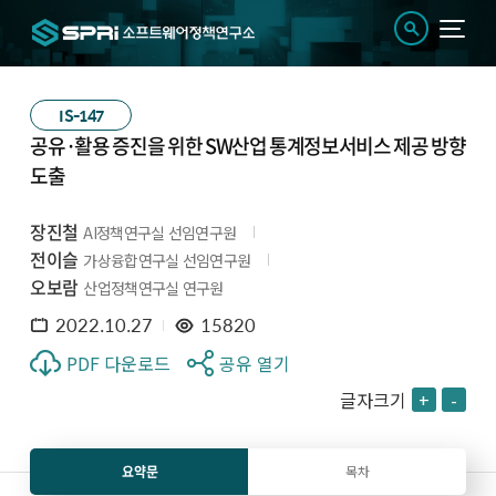
IS-147
공유·활용 증진을 위한 SW산업 통계정보서비스 제공 방향
도출
장진철
AI정책연구실 선임연구원
전이슬
가상융합연구실 선임연구원
오보람
산업정책연구실 연구원
2022.10.27
15820
PDF 다운로드
공유 열기
글자크기
+
-
요약문
목차