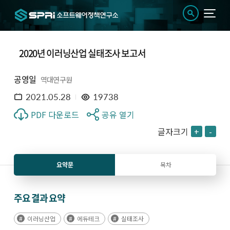
2020년 이러닝산업 실태조사 보고서
공영일
역대연구원
2021.05.28
19738
PDF 다운로드
공유 열기
글자크기
+
-
요약문
목차
주요 결과 요약
이러닝산업
에듀테크
실태조사